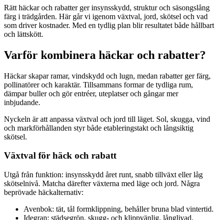
Rätt häckar och rabatter ger insynsskydd, struktur och säsongslång
färg i trädgården. Här går vi igenom växtval, jord, skötsel och vad
som driver kostnader. Med en tydlig plan blir resultatet både hållbart
och lättskött.
Varför kombinera häckar och rabatter?
Häckar skapar ramar, vindskydd och lugn, medan rabatter ger färg,
pollinatörer och karaktär. Tillsammans formar de tydliga rum,
dämpar buller och gör entréer, uteplatser och gångar mer
inbjudande.
Nyckeln är att anpassa växtval och jord till läget. Sol, skugga, vind
och markförhållanden styr både etableringstakt och långsiktig
skötsel.
Växtval för häck och rabatt
Utgå från funktion: insynsskydd året runt, snabb tillväxt eller låg
skötselnivå. Matcha därefter växterna med läge och jord. Några
beprövade häckalternativ:
Avenbok: tät, tål formklippning, behåller bruna blad vintertid.
Idegran: städsegrön, skugg- och klippvänlig, långlivad.