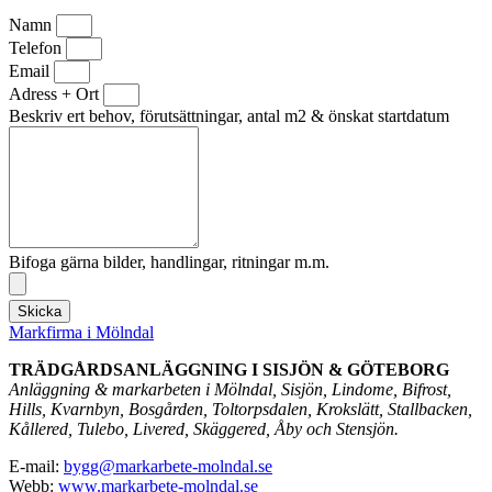
Namn
Telefon
Email
Adress + Ort
Beskriv ert behov, förutsättningar, antal m2 & önskat startdatum
Bifoga gärna bilder, handlingar, ritningar m.m.
Skicka
Markfirma i Mölndal
TRÄDGÅRDSANLÄGGNING I SISJÖN & GÖTEBORG
Anläggning & markarbeten i Mölndal, Sisjön, Lindome, Bifrost,
Hills, Kvarnbyn, Bosgården, Toltorpsdalen, Krokslätt, Stallbacken,
Kållered, Tulebo, Livered, Skäggered, Åby och Stensjön.
E-mail:
bygg@markarbete-molndal.se
Webb:
www.markarbete-molndal.se