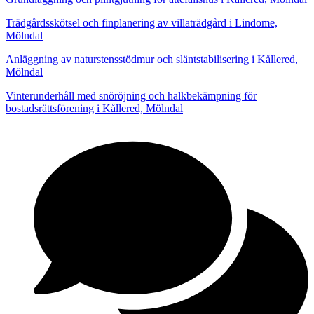
Trädgårdsskötsel och finplanering av villaträdgård i Lindome,
Mölndal
Anläggning av naturstensstödmur och släntstabilisering i Kållered,
Mölndal
Vinterunderhåll med snöröjning och halkbekämpning för
bostadsrättsförening i Kållered, Mölndal