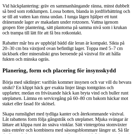
Vid häckplantering: gräv en sammanhängande ränna, minst dubbelt
så bred som rotklumpen. Lossa botten, blanda in jordförbättring och
se till att vatten kan rinna undan. I tunga lägen hjälper ett tunt
dränerande lager av makadam under rotzonen. Vattna igenom
gropen före plantering, sätt plantorna på samma nivå som i krukan
och trampa till lätt för att få bra rotkontakt.
Rabatter mår bra av upphöjd bädd där leran är kompakt. Sikta på
20–30 cm bra växtjord ovan befintligt lager. Toppa med 5–7 cm
täckbark eller mineraliskt grus beroende på växtval för att hålla
fukten och minska ogräs.
Planering, form och placering för insynsskydd
Börja med siktlinjer: varifrån kommer insynen och var vill du bevara
utsikt? En klippt häck ger exakta linjer längs tomtgräns och
uppfarter, medan en friväxande häck kan bryta vind och buller runt
uteplatsen. Lämna en servicegång på 60–80 cm bakom häckar mot
staket eller fasad för skötsel.
Skapa rumslighet med tydliga kanter och återkommande växtval.
Låt rabattens form följa gångstråk och uteplatser. Mjuka svängar är
lättare att klippa runt än snäva vinklar. Sätt vintergröna stomväxter
nära entréer och kombinera med säsongsblommare längre ut. Så får