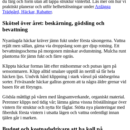
du färg och form utan att tappa struktur vintertid. Läs mer om hur vi
praktiskt planerar och utför helhetslösningar under
Anlägga
Trädgård, Häckar, Rabatter
.
Skötsel över året: beskärning, gödsling och
bevattning
Nyanlagda häckar kräver jämn fukt under första säsongerna. Vattna
rejält men sällan, gärna via droppslang som ger djup rotning. Ett
bevattningsschema på morgonen minskar avdunstning. Mulcha runt
plantorna för jämn fukt och färre ogräs.
Klippta häckar formas lätt efter midsommar och putsas igen på
sensommaren. Klipp alltid smalare upptill än nertill så får hela
häcken ljus. Undvik hård klippning i stark vårsol på städsegröna
sorter. Friväxande häckar gallras genom att ta några äldre grenar vid
basen för att föryngra.
Gödsla måttligt på våren med långsamverkande, organiskt material.
Perenner klipps ned tidig vår; lämna gärna vissna fröställningar över
vintern för struktur och nytta för fåglar. Stötta nya planteringar med
fiberduk första vintern i utsatta lägen och vattna ordentligt innan
tjälen går i marken.
Budget och kostnadsdrivare att ha koll på