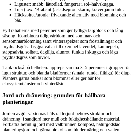
Liguster: snabb, lättodlad, fungerar i sol–halvskugga.
Tuja (t.ex. ‘Brabant’): städsegrön skärm, kräver jämn fukt.
Häckspirea/aronia: friväxande alternativ med blomning och
bär.
Fyll rabatterna med perenner som ger tydliga färgblock och lång
säsong. Kombinera tidig vårblom med sommar- och
sensommarblomning samt vinteraspekter som fröställningar och
prydnadsgräs. Trygga val är till exempel lavendel, kantnepeta,
stäppsalvia, solhatt, daglilja, alunrot, funkia i skugga och låga
prydnadsgräs som tuvrör.
Tänk också på helheten: upprepa samma 3–5 perenner i grupper för
lugn struktur, och blanda bladformer (smala, runda, flikiga) för djup.
Plantera gärna buskar som blommar eller ger bär för
ekosystemtjänster och vinterfäste.
Jord och dränering: grunden för hållbara
planteringar
Jorden avgör växternas hälsa. I lerjord behövs struktur och
dränering, i sandjord mer mull och fuktighetshållande material.
Förbättra befintlig jord med välbrunnen kompost, naturgödslad
planteringsjord och gärna biokol som binder näring och vatten.