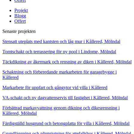
Offert
Projekt
Blogg
Offert
Senaste projekten
Stensatt uteplats med kantsten och låg mur i Kållered, Mölndal
Tomtschakt och terrassering för ny pool i Lindome, Mölndal
Täckdikning av åkermark och rensning av diken i Kållered, Mölndal
Schaktning och förberedande markarbeten för garagebygge i
Kållered
Markarbete för uppfart och gångytor vid villa i Kållered
VA-schakt och ny dagvattenservis till fastighet i Kållered, Mölndal
Förbättrad markavvattning genom dikning och dikesrensning i
Kållered, Mölndal
Färdigställd husgrund och betongplatta för villa i Kållered, Mölndal
Grundläggning och plintgjutning för attefallshus i Kållered, Mölndal