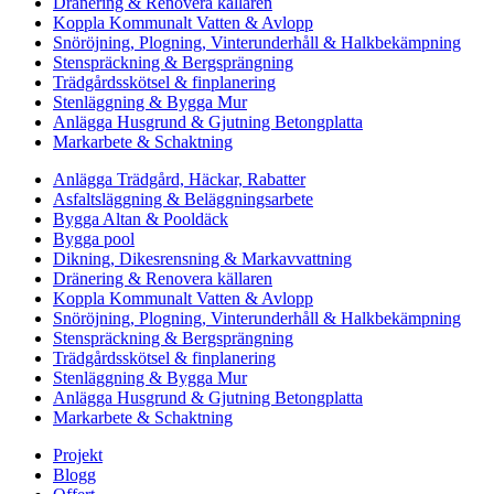
Dränering & Renovera källaren
Koppla Kommunalt Vatten & Avlopp
Snöröjning, Plogning, Vinterunderhåll & Halkbekämpning
Stenspräckning & Bergsprängning
Trädgårdsskötsel & finplanering
Stenläggning & Bygga Mur
Anlägga Husgrund & Gjutning Betongplatta
Markarbete & Schaktning
Anlägga Trädgård, Häckar, Rabatter
Asfaltsläggning & Beläggningsarbete
Bygga Altan & Pooldäck
Bygga pool
Dikning, Dikesrensning & Markavvattning
Dränering & Renovera källaren
Koppla Kommunalt Vatten & Avlopp
Snöröjning, Plogning, Vinterunderhåll & Halkbekämpning
Stenspräckning & Bergsprängning
Trädgårdsskötsel & finplanering
Stenläggning & Bygga Mur
Anlägga Husgrund & Gjutning Betongplatta
Markarbete & Schaktning
Projekt
Blogg