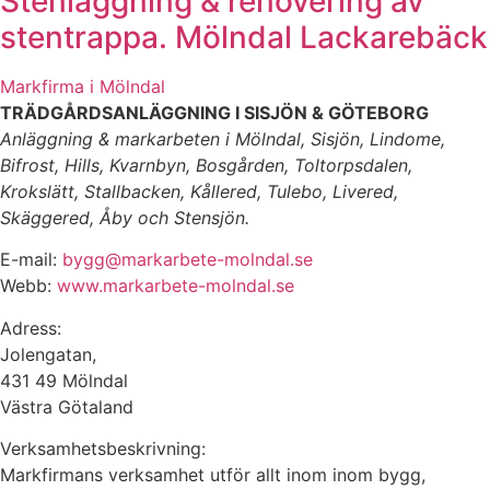
Stenläggning & renovering av
stentrappa. Mölndal Lackarebäck
Markfirma i Mölndal
TRÄDGÅRDSANLÄGGNING I SISJÖN & GÖTEBORG
Anläggning & markarbeten i Mölndal, Sisjön, Lindome,
Bifrost, Hills, Kvarnbyn, Bosgården, Toltorpsdalen,
Krokslätt, Stallbacken, Kållered, Tulebo, Livered,
Skäggered, Åby och Stensjön.
E-mail:
bygg@markarbete-molndal.se
Webb:
www.markarbete-molndal.se
Adress:
Jolengatan,
431 49 Mölndal
Västra Götaland
Verksamhetsbeskrivning:
Markfirmans verksamhet utför allt inom inom bygg,