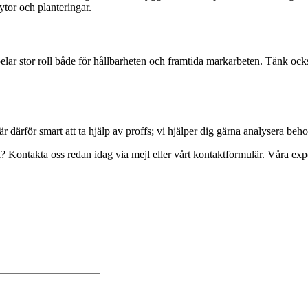
tor och planteringar.
pelar stor roll både för hållbarheten och framtida markarbeten. Tänk oc
r därför smart att ta hjälp av proffs; vi hjälper dig gärna analysera beh
 Kontakta oss redan idag via mejl eller vårt kontaktformulär. Våra expert