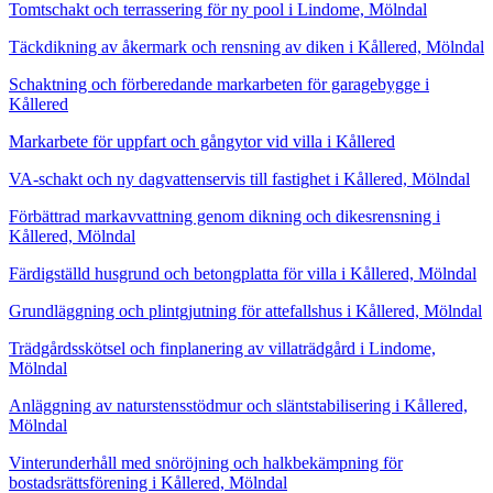
Tomtschakt och terrassering för ny pool i Lindome, Mölndal
Täckdikning av åkermark och rensning av diken i Kållered, Mölndal
Schaktning och förberedande markarbeten för garagebygge i
Kållered
Markarbete för uppfart och gångytor vid villa i Kållered
VA-schakt och ny dagvattenservis till fastighet i Kållered, Mölndal
Förbättrad markavvattning genom dikning och dikesrensning i
Kållered, Mölndal
Färdigställd husgrund och betongplatta för villa i Kållered, Mölndal
Grundläggning och plintgjutning för attefallshus i Kållered, Mölndal
Trädgårdsskötsel och finplanering av villaträdgård i Lindome,
Mölndal
Anläggning av naturstensstödmur och släntstabilisering i Kållered,
Mölndal
Vinterunderhåll med snöröjning och halkbekämpning för
bostadsrättsförening i Kållered, Mölndal