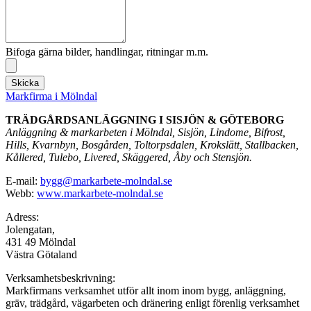
Bifoga gärna bilder, handlingar, ritningar m.m.
Skicka
Markfirma i Mölndal
TRÄDGÅRDSANLÄGGNING I SISJÖN & GÖTEBORG
Anläggning & markarbeten i Mölndal, Sisjön, Lindome, Bifrost,
Hills, Kvarnbyn, Bosgården, Toltorpsdalen, Krokslätt, Stallbacken,
Kållered, Tulebo, Livered, Skäggered, Åby och Stensjön.
E-mail:
bygg@markarbete-molndal.se
Webb:
www.markarbete-molndal.se
Adress:
Jolengatan,
431 49 Mölndal
Västra Götaland
Verksamhetsbeskrivning:
Markfirmans verksamhet utför allt inom inom bygg, anläggning,
gräv, trädgård, vägarbeten och dränering enligt förenlig verksamhet