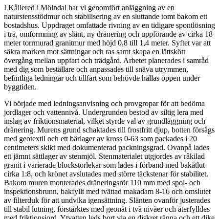
I Kållered i Mölndal har vi genomfört anläggning av en
naturstensstödmur och stabilisering av en sluttande tomt bakom ett
bostadshus. Uppdraget omfattade rivning av en tidigare spontlösning
i trä, omformning av slänt, ny dränering och uppförande av cirka 18
meter torrmurad granitmur med höjd 0,8 till 1,4 meter. Syftet var att
säkra marken mot sättningar och ras samt skapa en lättskött
övergång mellan uppfart och trädgård. Arbetet planerades i samråd
med dig som beställare och anpassades till snäva utrymmen,
befintliga ledningar och tillfart som behövde hållas öppen under
byggtiden.
Vi började med ledningsanvisning och provgropar för att bedöma
jordlager och vattennivå. Undergrunden bestod av siltig lera med
inslag av friktionsmaterial, vilket styrde val av grundläggning och
dränering. Murens grund schaktades till frostfritt djup, botten försågs
med geotextil och ett bärlager av kross 0-63 som packades i 20
centimeters skikt med dokumenterad packningsgrad. Ovanpå lades
ett jämnt sättlager av stenmjöl. Stenmaterialet utgjordes av råkilad
granit i varierade blockstorlekar som lades i förband med bakåtlut
cirka 1:8, och krönet avslutades med större täckstenar för stabilitet.
Bakom muren monterades dräneringsrör 110 mm med spol- och
inspektionsbrunn, bakfyllt med tvättad makadam 8-16 och omslutet
av filterduk för att undvika igensättning. Slänten ovanför justerades
till stabil lutning, förstärktes med geonät i två nivåer och återfylldes
med friktionsjord. Ytvatten leds bort via en diskret ränna och ett dike