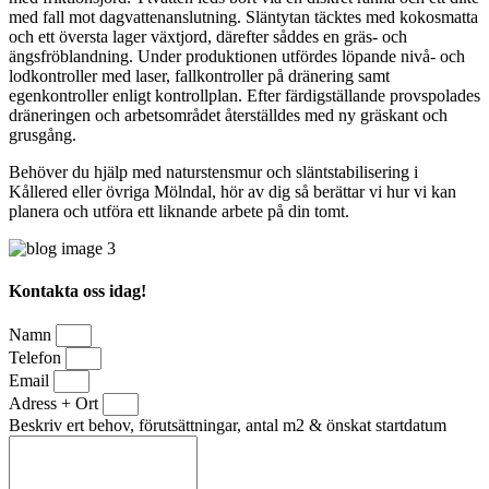
med fall mot dagvattenanslutning. Släntytan täcktes med kokosmatta
och ett översta lager växtjord, därefter såddes en gräs- och
ängsfröblandning. Under produktionen utfördes löpande nivå- och
lodkontroller med laser, fallkontroller på dränering samt
egenkontroller enligt kontrollplan. Efter färdigställande provspolades
dräneringen och arbetsområdet återställdes med ny gräskant och
grusgång.
Behöver du hjälp med naturstensmur och släntstabilisering i
Kållered eller övriga Mölndal, hör av dig så berättar vi hur vi kan
planera och utföra ett liknande arbete på din tomt.
Kontakta oss idag!
Namn
Telefon
Email
Adress + Ort
Beskriv ert behov, förutsättningar, antal m2 & önskat startdatum