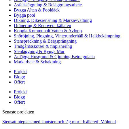
Asfaltsläggning & Beläggningsarbete
Bygga Altan & Pooldäck
Bygga pool
Dikning, Dikesrensning & Markavvattning
Dränering & Renovera källaren
Koppla Kommunalt Vatten & Avlopp
Snöröjning, Plogning, Vinterunderhåll & Halkbekämpning
Stenspräckning & Bergsprängning
Trädgårdsskötsel & finplanering
Stenläggning & Bygga Mur
Anlägga Husgrund & Gjutning Betongplatta
Markarbete & Schaktning
Projekt
Blogg
Offert
Projekt
Blogg
Offert
Senaste projekten
Stensatt uteplats med kantsten och låg mur i Kållered, Mölndal