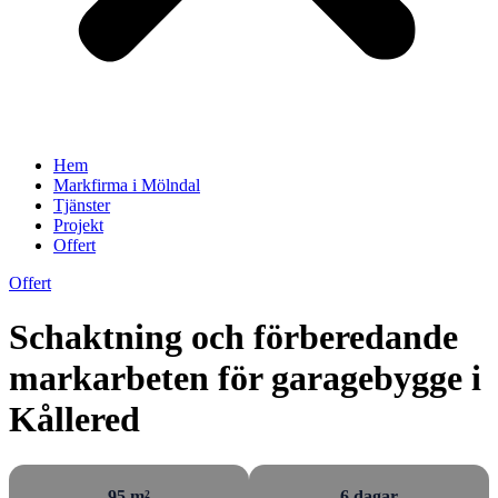
Hem
Markfirma i Mölndal
Tjänster
Projekt
Offert
Offert
Schaktning och förberedande
markarbeten för garagebygge i
Kållered
95 m²
6 dagar