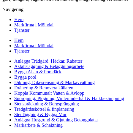
Navigering
Hem
Markfirma i Mölndal
Tjänster
Hem
Markfirma i Mölndal
Tjänster
Anlägga Trädgård, Häckar, Rabatter
Asfaltsläggning & Beläggningsarbete
Bygga Altan & Pooldäck
Bygga pool
Dikning, Dikesrensning & Markavvattning
Dränering & Renovera källaren
Koppla Kommunalt Vatten & Avlopp
Snöröjning, Plogning, Vinterunderhåll & Halkbekämpning
Stenspräckning & Bergsprängning
Trädgårdsskötsel & finplanering
Stenläggning & Bygga Mur
Anlägga Husgrund & Gjutning Betongplatta
Markarbete & Schaktning