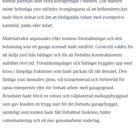
kunnat påbörjas utan extra korrigeringar i marken. Där marken
mötte befintliga ytor utfördes övergångarna så att helhetsintrycket
hade blivit ordnat och lätt att färdigställa vidare med exempelvis
kantstöd, platta eller infart.
Materialvalen anpassades efter tomtens förutsättningar och den
belastning som ett garage normalt hade medfört. Geotextil valdes för
att skilja jord från bärlager och för att förbättra konstruktionens
stabilitet över tid. Förstärkningslager och bärlager byggdes upp med
kross i lämpliga fraktioner som hade packats till rätt densitet. Den
färdiga ytan lämnades jämn, väl komprimerad och förberedd för
nästa entreprenör eller för fortsatt arbete med garagegrund.
Resultatet hade blivit en robust och välplanerad markuppbyggnad
som gav kunden en trygg start för det fortsatta garagebygget,
samtidigt som tomten hade fått förbättrad funktion, bättre
vattenhantering och ett mer genomarbetat underlag.