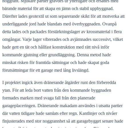
noggrant. Mjukare partier grävdes ur ytterligare och ersattes med
bärande material för att skapa en jämn och stabil uppbyggnad.
Därefter lades geotextil ut som separerande skikt för att motverka att
underliggande jord hade blandats med överbyggnaden. Ovanpå
detta lades och packades förstärkningslager av krossmaterial i flera
omgångar. Varje lager vibrerades och avjämnades successivt, vilket
hade gett en tät och hållfast konstruktion med rätt nivå inför
kommande gjutning eller grundläggning. Denna metod hade
minskat risken för framtida sättningar och hade skapat goda
förutsättningar för ett garage med lång livslängd.
I projektet ingick även dränerande åtgärder runt den förberedda
ytan. För att leda bort vatten från den kommande byggnaden
formades marken med svaga fall från den planerade
garageplaceringen. Dränerande makadam användes i utsatta partier
där vatten tidigare hade samlats efter regn. Kantlinjer och nivåer
finjusterades med stor noggrannhet så att garagebygget senare hade