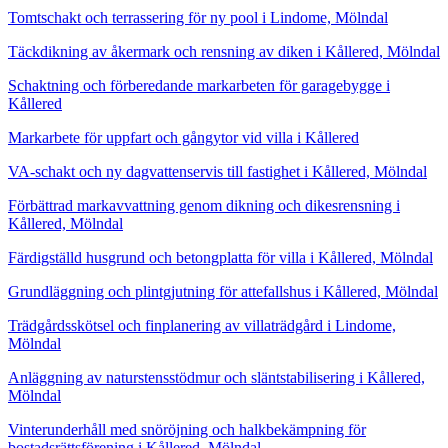
Tomtschakt och terrassering för ny pool i Lindome, Mölndal
Täckdikning av åkermark och rensning av diken i Kållered, Mölndal
Schaktning och förberedande markarbeten för garagebygge i
Kållered
Markarbete för uppfart och gångytor vid villa i Kållered
VA-schakt och ny dagvattenservis till fastighet i Kållered, Mölndal
Förbättrad markavvattning genom dikning och dikesrensning i
Kållered, Mölndal
Färdigställd husgrund och betongplatta för villa i Kållered, Mölndal
Grundläggning och plintgjutning för attefallshus i Kållered, Mölndal
Trädgårdsskötsel och finplanering av villaträdgård i Lindome,
Mölndal
Anläggning av naturstensstödmur och släntstabilisering i Kållered,
Mölndal
Vinterunderhåll med snöröjning och halkbekämpning för
bostadsrättsförening i Kållered, Mölndal