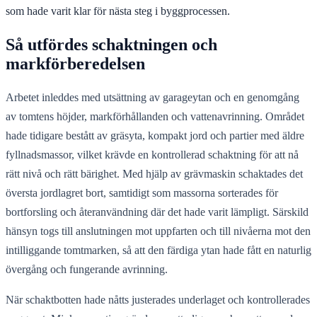
som hade varit klar för nästa steg i byggprocessen.
Så utfördes schaktningen och
markförberedelsen
Arbetet inleddes med utsättning av garageytan och en genomgång
av tomtens höjder, markförhållanden och vattenavrinning. Området
hade tidigare bestått av gräsyta, kompakt jord och partier med äldre
fyllnadsmassor, vilket krävde en kontrollerad schaktning för att nå
rätt nivå och rätt bärighet. Med hjälp av grävmaskin schaktades det
översta jordlagret bort, samtidigt som massorna sorterades för
bortforsling och återanvändning där det hade varit lämpligt. Särskild
hänsyn togs till anslutningen mot uppfarten och till nivåerna mot den
intilliggande tomtmarken, så att den färdiga ytan hade fått en naturlig
övergång och fungerande avrinning.
När schaktbotten hade nåtts justerades underlaget och kontrollerades