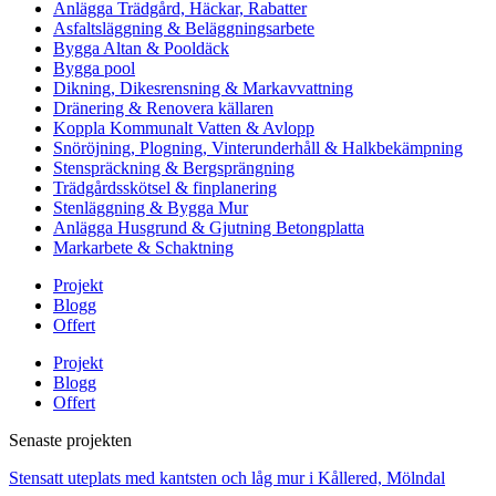
Anlägga Trädgård, Häckar, Rabatter
Asfaltsläggning & Beläggningsarbete
Bygga Altan & Pooldäck
Bygga pool
Dikning, Dikesrensning & Markavvattning
Dränering & Renovera källaren
Koppla Kommunalt Vatten & Avlopp
Snöröjning, Plogning, Vinterunderhåll & Halkbekämpning
Stenspräckning & Bergsprängning
Trädgårdsskötsel & finplanering
Stenläggning & Bygga Mur
Anlägga Husgrund & Gjutning Betongplatta
Markarbete & Schaktning
Projekt
Blogg
Offert
Projekt
Blogg
Offert
Senaste projekten
Stensatt uteplats med kantsten och låg mur i Kållered, Mölndal