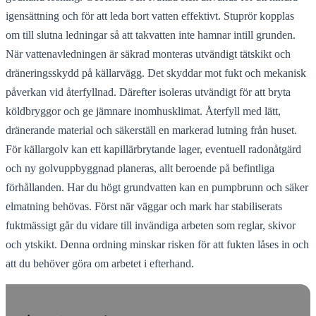
igensättning och för att leda bort vatten effektivt. Stuprör kopplas
om till slutna ledningar så att takvatten inte hamnar intill grunden.
När vattenavledningen är säkrad monteras utvändigt tätskikt och
dräneringsskydd på källarvägg. Det skyddar mot fukt och mekanisk
påverkan vid återfyllnad. Därefter isoleras utvändigt för att bryta
köldbryggor och ge jämnare inomhusklimat. Återfyll med lätt,
dränerande material och säkerställ en markerad lutning från huset.
För källargolv kan ett kapillärbrytande lager, eventuell radonåtgärd
och ny golvuppbyggnad planeras, allt beroende på befintliga
förhållanden. Har du högt grundvatten kan en pumpbrunn och säker
elmatning behövas. Först när väggar och mark har stabiliserats
fuktmässigt går du vidare till invändiga arbeten som reglar, skivor
och ytskikt. Denna ordning minskar risken för att fukten låses in och
att du behöver göra om arbetet i efterhand.