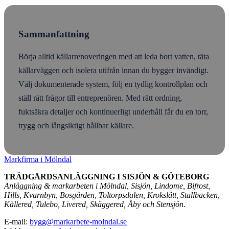
Sammanfattning
Börja alltid källarrenoveringen med att leda bort vatten, täta
källarväggen och isolera utifrån innan du bygger invändigt.
Välj dokumenterade system, följ en tydlig kontrollplan och
ställ rätt frågor till entreprenören. Med rätt ordning,
fuktsäkra detaljer och kontinuerligt underhåll får du en torr,
trygg och långsiktigt hållbar källare.
Markfirma i Mölndal
TRÄDGÅRDSANLÄGGNING I SISJÖN & GÖTEBORG
Anläggning & markarbeten i Mölndal, Sisjön, Lindome, Bifrost,
Hills, Kvarnbyn, Bosgården, Toltorpsdalen, Krokslätt, Stallbacken,
Kållered, Tulebo, Livered, Skäggered, Åby och Stensjön.
E-mail:
bygg@markarbete-molndal.se