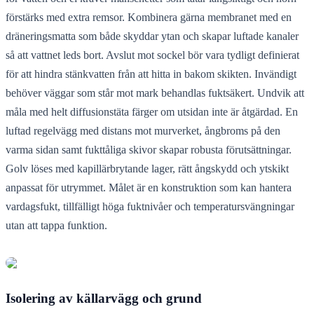
förstärks med extra remsor. Kombinera gärna membranet med en
dräneringsmatta som både skyddar ytan och skapar luftade kanaler
så att vattnet leds bort. Avslut mot sockel bör vara tydligt definierat
för att hindra stänkvatten från att hitta in bakom skikten. Invändigt
behöver väggar som står mot mark behandlas fuktsäkert. Undvik att
måla med helt diffusionstäta färger om utsidan inte är åtgärdad. En
luftad regelvägg med distans mot murverket, ångbroms på den
varma sidan samt fukttåliga skivor skapar robusta förutsättningar.
Golv löses med kapillärbrytande lager, rätt ångskydd och ytskikt
anpassat för utrymmet. Målet är en konstruktion som kan hantera
vardagsfukt, tillfälligt höga fuktnivåer och temperatursvängningar
utan att tappa funktion.
Isolering av källarvägg och grund