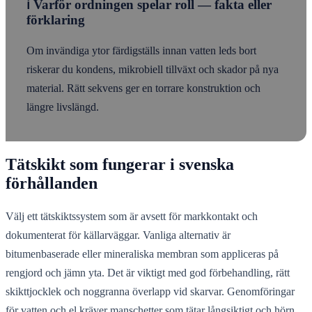
ℹ️ Varför ordningen spelar roll — fakta eller
förklaring
Om invändiga ytor färdigställs innan vatten leds bort
riskerar du kondens, mikrobiell tillväxt och skador på nya
material. Rätt sekvens ger en torrare konstruktion och
längre livslängd.
Tätskikt som fungerar i svenska
förhållanden
Välj ett tätskiktssystem som är avsett för markkontakt och
dokumenterat för källarväggar. Vanliga alternativ är
bitumenbaserade eller mineraliska membran som appliceras på
rengjord och jämn yta. Det är viktigt med god förbehandling, rätt
skikttjocklek och noggranna överlapp vid skarvar. Genomföringar
för vatten och el kräver manschetter som tätar långsiktigt och hörn