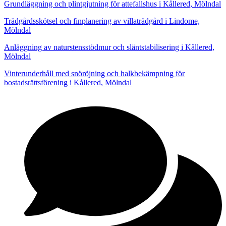
Grundläggning och plintgjutning för attefallshus i Kållered, Mölndal
Trädgårdsskötsel och finplanering av villaträdgård i Lindome,
Mölndal
Anläggning av naturstensstödmur och släntstabilisering i Kållered,
Mölndal
Vinterunderhåll med snöröjning och halkbekämpning för
bostadsrättsförening i Kållered, Mölndal