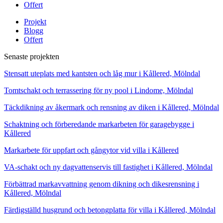
Offert
Projekt
Blogg
Offert
Senaste projekten
Stensatt uteplats med kantsten och låg mur i Kållered, Mölndal
Tomtschakt och terrassering för ny pool i Lindome, Mölndal
Täckdikning av åkermark och rensning av diken i Kållered, Mölndal
Schaktning och förberedande markarbeten för garagebygge i
Kållered
Markarbete för uppfart och gångytor vid villa i Kållered
VA-schakt och ny dagvattenservis till fastighet i Kållered, Mölndal
Förbättrad markavvattning genom dikning och dikesrensning i
Kållered, Mölndal
Färdigställd husgrund och betongplatta för villa i Kållered, Mölndal