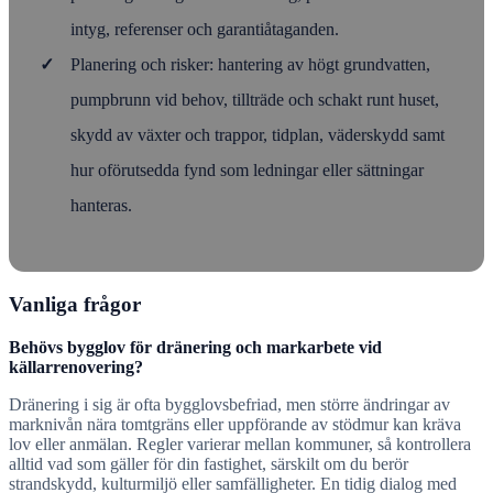
intyg, referenser och garantiåtaganden.
✓
Planering och risker: hantering av högt grundvatten,
pumpbrunn vid behov, tillträde och schakt runt huset,
skydd av växter och trappor, tidplan, väderskydd samt
hur oförutsedda fynd som ledningar eller sättningar
hanteras.
Vanliga frågor
Behövs bygglov för dränering och markarbete vid
källarrenovering?
Dränering i sig är ofta bygglovsbefriad, men större ändringar av
marknivån nära tomtgräns eller uppförande av stödmur kan kräva
lov eller anmälan. Regler varierar mellan kommuner, så kontrollera
alltid vad som gäller för din fastighet, särskilt om du berör
strandskydd, kulturmiljö eller samfälligheter. En tidig dialog med