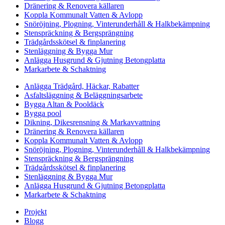
Dränering & Renovera källaren
Koppla Kommunalt Vatten & Avlopp
Snöröjning, Plogning, Vinterunderhåll & Halkbekämpning
Stenspräckning & Bergsprängning
Trädgårdsskötsel & finplanering
Stenläggning & Bygga Mur
Anlägga Husgrund & Gjutning Betongplatta
Markarbete & Schaktning
Anlägga Trädgård, Häckar, Rabatter
Asfaltsläggning & Beläggningsarbete
Bygga Altan & Pooldäck
Bygga pool
Dikning, Dikesrensning & Markavvattning
Dränering & Renovera källaren
Koppla Kommunalt Vatten & Avlopp
Snöröjning, Plogning, Vinterunderhåll & Halkbekämpning
Stenspräckning & Bergsprängning
Trädgårdsskötsel & finplanering
Stenläggning & Bygga Mur
Anlägga Husgrund & Gjutning Betongplatta
Markarbete & Schaktning
Projekt
Blogg