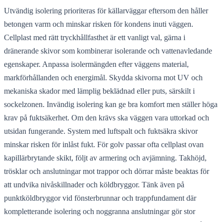
Utvändig isolering prioriteras för källarväggar eftersom den håller
betongen varm och minskar risken för kondens inuti väggen.
Cellplast med rätt tryckhållfasthet är ett vanligt val, gärna i
dränerande skivor som kombinerar isolerande och vattenavledande
egenskaper. Anpassa isolermängden efter väggens material,
markförhållanden och energimål. Skydda skivorna mot UV och
mekaniska skador med lämplig beklädnad eller puts, särskilt i
sockelzonen. Invändig isolering kan ge bra komfort men ställer höga
krav på fuktsäkerhet. Om den krävs ska väggen vara uttorkad och
utsidan fungerande. System med luftspalt och fuktsäkra skivor
minskar risken för inlåst fukt. För golv passar ofta cellplast ovan
kapillärbrytande skikt, följt av armering och avjämning. Takhöjd,
trösklar och anslutningar mot trappor och dörrar måste beaktas för
att undvika nivåskillnader och köldbryggor. Tänk även på
punktköldbryggor vid fönsterbrunnar och trappfundament där
kompletterande isolering och noggranna anslutningar gör stor