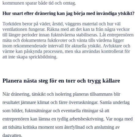
kommunen sparar både tid och omtag.
Hur snart efter dränering kan jag börja med invändiga ytskikt?
Torktiden beror på väder, årstid, väggens material och hur väl
ventilationen fungerar. Räkna med att det kan ta från några veckor
till längre perioder innan fuktnivåerna stabiliseras. Låt entreprenören
mäta och dokumentera fuktkvoter och vänta tills värdena ligger
inom rekommenderade intervall för aktuella ytskikt. Avfuktare och
värme kan påskynda processen, men ska användas kontrollerat för
att inte skapa sprickbildning.
Planera nästa steg för en torr och trygg källare
När dränering, tätskikt och isolering planeras tillsammans blir
resultatet jämnare klimat och färre överraskningar. Samla underlag
som bilder, fuktmätningar och eventuella ritningar så att
entreprenören kan lämna en tydlig arbetsbeskrivning. Var noga med
att tidsätta kritiska moment som återfyllnad och anslutning av
dagvatten.