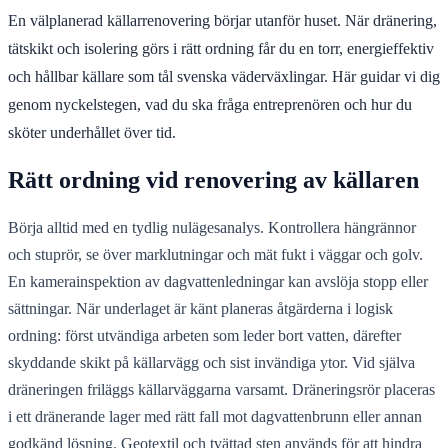
En välplanerad källarrenovering börjar utanför huset. När dränering,
tätskikt och isolering görs i rätt ordning får du en torr, energieffektiv
och hållbar källare som tål svenska väderväxlingar. Här guidar vi dig
genom nyckelstegen, vad du ska fråga entreprenören och hur du
sköter underhållet över tid.
Rätt ordning vid renovering av källaren
Börja alltid med en tydlig nulägesanalys. Kontrollera hängrännor
och stuprör, se över marklutningar och mät fukt i väggar och golv.
En kamerainspektion av dagvattenledningar kan avslöja stopp eller
sättningar. När underlaget är känt planeras åtgärderna i logisk
ordning: först utvändiga arbeten som leder bort vatten, därefter
skyddande skikt på källarvägg och sist invändiga ytor. Vid själva
dräneringen friläggs källarväggarna varsamt. Dräneringsrör placeras
i ett dränerande lager med rätt fall mot dagvattenbrunn eller annan
godkänd lösning. Geotextil och tvättad sten används för att hindra