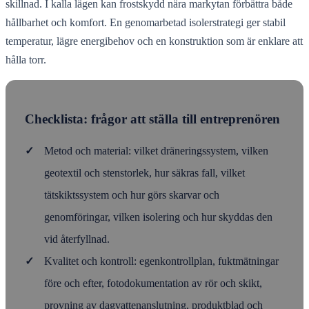
skillnad. I kalla lägen kan frostskydd nära markytan förbättra både
hållbarhet och komfort. En genomarbetad isolerstrategi ger stabil
temperatur, lägre energibehov och en konstruktion som är enklare att
hålla torr.
Checklista: frågor att ställa till entreprenören
✓
Metod och material: vilket dräneringssystem, vilken
geotextil och stenstorlek, hur säkras fall, vilket
tätskiktssystem och hur görs skarvar och
genomföringar, vilken isolering och hur skyddas den
vid återfyllnad.
✓
Kvalitet och kontroll: egenkontrollplan, fuktmätningar
före och efter, fotodokumentation av rör och skikt,
provning av dagvattenanslutning, produktblad och