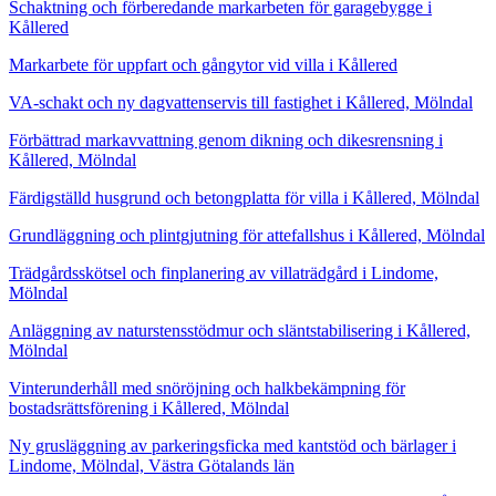
Schaktning och förberedande markarbeten för garagebygge i
Kållered
Markarbete för uppfart och gångytor vid villa i Kållered
VA-schakt och ny dagvattenservis till fastighet i Kållered, Mölndal
Förbättrad markavvattning genom dikning och dikesrensning i
Kållered, Mölndal
Färdigställd husgrund och betongplatta för villa i Kållered, Mölndal
Grundläggning och plintgjutning för attefallshus i Kållered, Mölndal
Trädgårdsskötsel och finplanering av villaträdgård i Lindome,
Mölndal
Anläggning av naturstensstödmur och släntstabilisering i Kållered,
Mölndal
Vinterunderhåll med snöröjning och halkbekämpning för
bostadsrättsförening i Kållered, Mölndal
Ny grusläggning av parkeringsficka med kantstöd och bärlager i
Lindome, Mölndal, Västra Götalands län