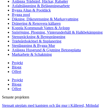
Anlägga Trädgård, Häckar, Rabatter
Asfaltsläggning & Beläggningsarbete
Bygga Altan & Pooldäck
Bygga pool
Dikning, Dikesrensning & Markavvattning
Dränering & Renovera källaren
Koppla Kommunalt Vatten & Avlopp
Snöröjning, Plogning, Vinterunderhåll & Halkbekämpning
Stenspräckning & Bergsprängning
Trädgårdsskötsel & finplanering
Stenläggning & Bygga Mur
Anlägga Husgrund & Gjutning Betongplatta
Markarbete & Schaktning
Projekt
Blogg
Offert
Projekt
Blogg
Offert
Senaste projekten
Stensatt uteplats med kantsten och låg mur i Kållered, Mölndal