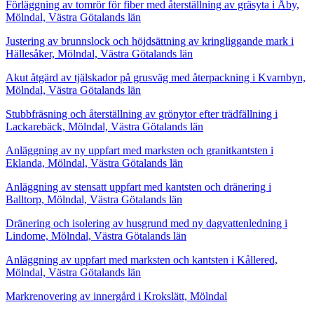
Förläggning av tomrör för fiber med återställning av gräsyta i Åby,
Mölndal, Västra Götalands län
Justering av brunnslock och höjdsättning av kringliggande mark i
Hällesåker, Mölndal, Västra Götalands län
Akut åtgärd av tjälskador på grusväg med återpackning i Kvarnbyn,
Mölndal, Västra Götalands län
Stubbfräsning och återställning av grönytor efter trädfällning i
Lackarebäck, Mölndal, Västra Götalands län
Anläggning av ny uppfart med marksten och granitkantsten i
Eklanda, Mölndal, Västra Götalands län
Anläggning av stensatt uppfart med kantsten och dränering i
Balltorp, Mölndal, Västra Götalands län
Dränering och isolering av husgrund med ny dagvattenledning i
Lindome, Mölndal, Västra Götalands län
Anläggning av uppfart med marksten och kantsten i Kållered,
Mölndal, Västra Götalands län
Markrenovering av innergård i Krokslätt, Mölndal