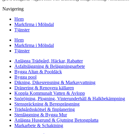
Navigering
Hem
Markfirma i Mölndal
Tjänster
Hem
Markfirma i Mölndal
Tjänster
Anlägga Trädgård, Häckar, Rabatter
Asfaltsläggning & Beläggningsarbete
Bygga Altan & Pooldäck
Bygga pool
Dikning, Dikesrensning & Markavvattning
Dränering & Renovera källaren
Koppla Kommunalt Vatten & Avlopp
Snöröjning, Plogning, Vinterunderhåll & Halkbekämpning
Stenspräckning & Bergsprängning
Trädgårdsskötsel & finplanering
Stenläggning & Bygga Mur
Anlägga Husgrund & Gjutning Betongplatta
Markarbete & Schaktning