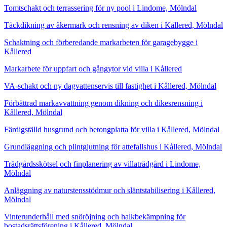
Tomtschakt och terrassering för ny pool i Lindome, Mölndal
Täckdikning av åkermark och rensning av diken i Kållered, Mölndal
Schaktning och förberedande markarbeten för garagebygge i
Kållered
Markarbete för uppfart och gångytor vid villa i Kållered
VA-schakt och ny dagvattenservis till fastighet i Kållered, Mölndal
Förbättrad markavvattning genom dikning och dikesrensning i
Kållered, Mölndal
Färdigställd husgrund och betongplatta för villa i Kållered, Mölndal
Grundläggning och plintgjutning för attefallshus i Kållered, Mölndal
Trädgårdsskötsel och finplanering av villaträdgård i Lindome,
Mölndal
Anläggning av naturstensstödmur och släntstabilisering i Kållered,
Mölndal
Vinterunderhåll med snöröjning och halkbekämpning för
bostadsrättsförening i Kållered, Mölndal