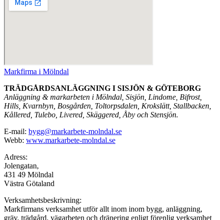
Markfirma i Mölndal
TRÄDGÅRDSANLÄGGNING I SISJÖN & GÖTEBORG
Anläggning & markarbeten i Mölndal, Sisjön, Lindome, Bifrost,
Hills, Kvarnbyn, Bosgården, Toltorpsdalen, Krokslätt, Stallbacken,
Kållered, Tulebo, Livered, Skäggered, Åby och Stensjön.
E-mail:
bygg@markarbete-molndal.se
Webb:
www.markarbete-molndal.se
Adress:
Jolengatan,
431 49 Mölndal
Västra Götaland
Verksamhetsbeskrivning:
Markfirmans verksamhet utför allt inom inom bygg, anläggning,
gräv, trädgård, vägarbeten och dränering enligt förenlig verksamhet